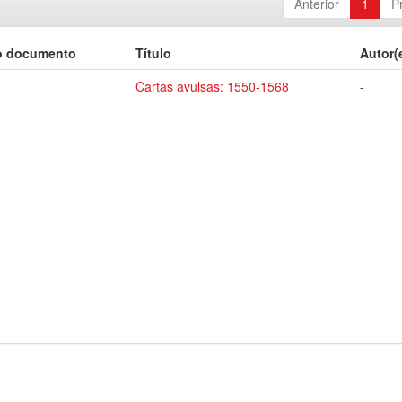
Anterior
1
P
o documento
Título
Autor(
Cartas avulsas: 1550-1568
-