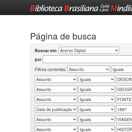
Skip
navigation
Página de busca
Buscar em:
por
Filtros correntes: