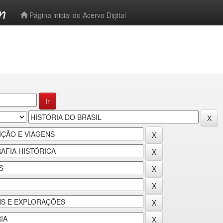
-->
Página inicial do Acervo Digital