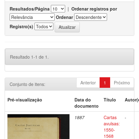
Resultados/Página
|
Ordenar registros por
Ordenar
Registro(s)
Resultado 1-1 de 1.
Anterior
1
Próximo
Conjunto de itens:
Pré-visualização
Data do
Título
Autor(
documento
1887
Cartas
-
avulsas:
1550-
1568