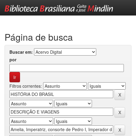
Skip
navigation
Página de busca
Buscar em:
por
Filtros correntes: