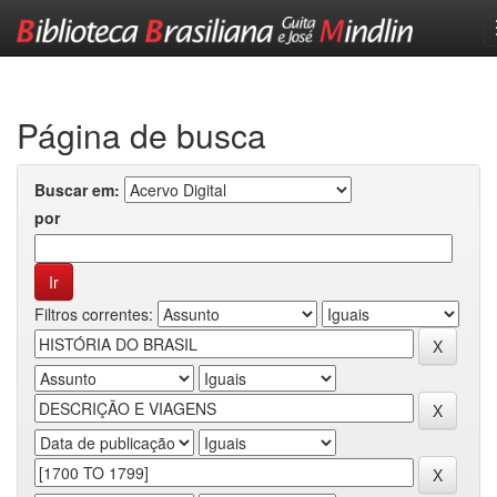
Skip
navigation
Página de busca
Buscar em:
por
Filtros correntes: