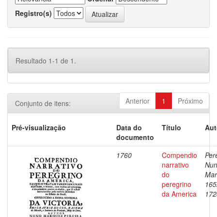
Registro(s)
Resultado 1-1 de 1.
Anterior
1
Próximo
Conjunto de itens:
Pré-visualização
Data do
Título
Aut
documento
1760
Compendio
Pere
narrativo
Nu
do
Mar
peregrino
165
da America
172