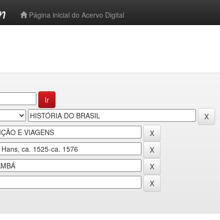
-->
Página inicial do Acervo Digital