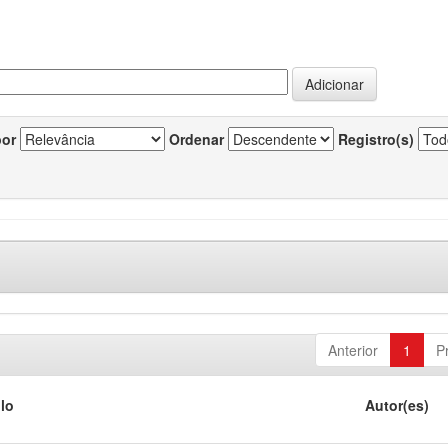
por
Ordenar
Registro(s)
Anterior
1
P
ulo
Autor(es)