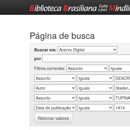
Skip
navigation
Página de busca
Buscar em:
por
Filtros correntes:
Retornar valores