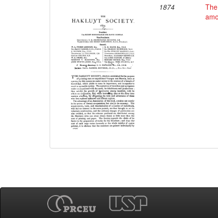
1874
The
amon