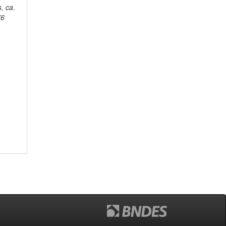
, ca.
76