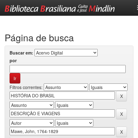
Skip
navigation
Página de busca
Buscar em:
por
Filtros correntes: