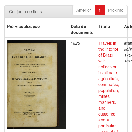
Anterior
1
Próximo
Conjunto de itens:
Pré-visualização
Data do
Título
Aut
documento
1823
Travels in
Maw
the interior
Joh
of Brazil:
176
with
182
notices on
its climate,
agriculture,
commerce,
population,
mines,
manners,
and
customs;
and a
particular
account of