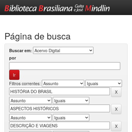
Skip
navigation
Página de busca
Buscar em:
por
Filtros correntes: