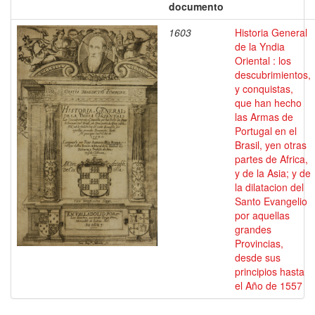
documento
1603
Historia General
de la Yndia
Oriental : los
descubrimientos,
y conquistas,
que han hecho
las Armas de
Portugal en el
Brasil, yen otras
partes de Africa,
y de la Asia; y de
la dilatacion del
Santo Evangelio
por aquellas
grandes
Provincias,
desde sus
principios hasta
el Año de 1557