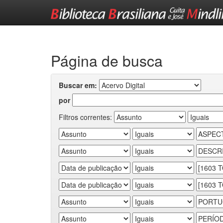
Skip
navigation
Página de busca
Buscar em:
por
Filtros correntes: