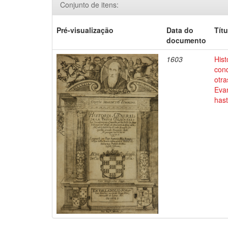
Conjunto de itens:
Pré-visualização
Data do
Títu
documento
1603
Hist
conq
otra
Evan
has