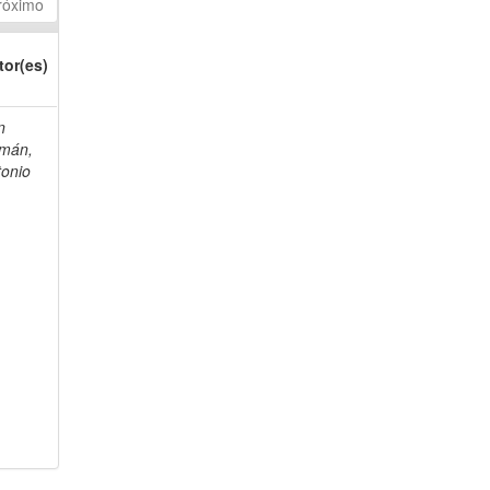
róximo
tor(es)
n
mán,
tonio