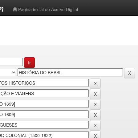
-->
Página inicial do Acervo Digital