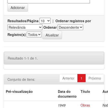
Resultados/Página
|
Ordenar registros por
Ordenar
Registro(s)
Resultado 1-1 de 1.
Anterior
1
Próximo
Conjunto de itens:
Pré-visualização
Data do
Título
Aut
documento
1949
Obras
Nab