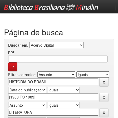
Skip
navigation
Página de busca
Buscar em:
por
Filtros correntes: