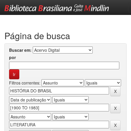
Skip
navigation
Página de busca
Buscar em:
por
Filtros correntes: