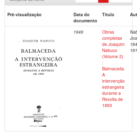
Pré-visualização
Data do
Título
Aut
documento
1949
Obras
Nab
completas
Joa
de Joaquim
184
Nabuco
19
(Volume 2)
:
Balmaceda.
A
intervenção
estrangeira
durante a
Revolta de
1893