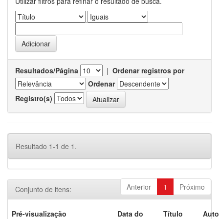
Utilizar filtros para refinar o resultado de busca.
Resultados/Página
|
Ordenar registros por
Ordenar
Registro(s)
Resultado 1-1 de 1.
Anterior
1
Próximo
Conjunto de itens:
Pré-visualização
Data do
Título
Auto