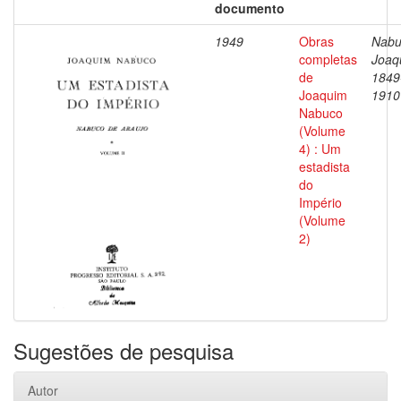
documento
1949
Obras
Nabu
completas
Joaq
de
1849
Joaquim
1910
Nabuco
(Volume
4) : Um
estadista
do
Império
(Volume
2)
Sugestões de pesquisa
Autor