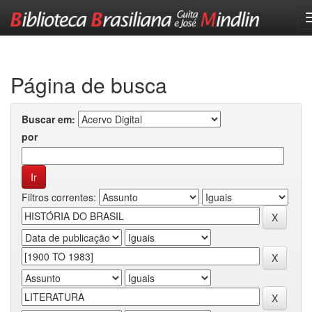
Skip
navigation
Página de busca
Buscar em:
por
Filtros correntes: