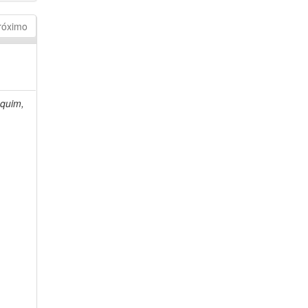
róximo
quim,