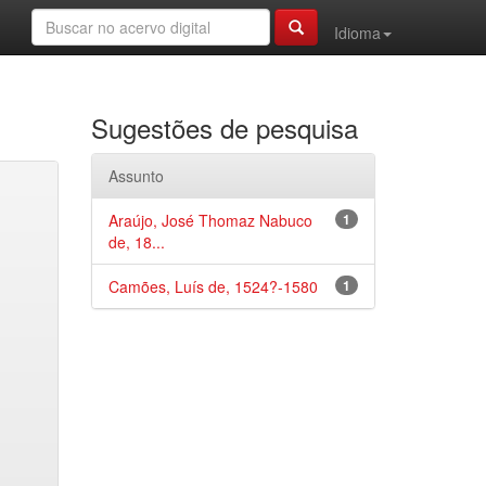
Idioma
Sugestões de pesquisa
Assunto
Araújo, José Thomaz Nabuco
1
de, 18...
Camões, Luís de, 1524?-1580
1