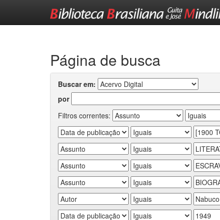
Skip
navigation
Página de busca
Buscar em:
por
Filtros correntes: