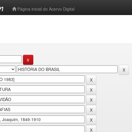
-->
Página inicial do Acervo Digital