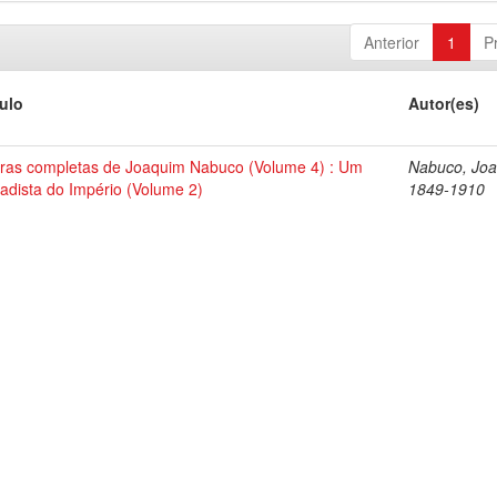
Anterior
1
P
tulo
Autor(es)
ras completas de Joaquim Nabuco (Volume 4) : Um
Nabuco, Joa
tadista do Império (Volume 2)
1849-1910