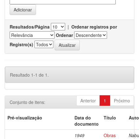
Resultados/Página
|
Ordenar registros por
Ordenar
Registro(s)
Resultado 1-1 de 1.
Anterior
1
Próximo
Conjunto de itens:
Pré-visualização
Data do
Título
Auto
documento
1949
Obras
Nabu