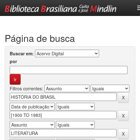
Skip
navigation
Página de busca
Buscar em:
por
Filtros correntes: