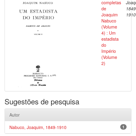
completas
Joaq
de
1849
Joaquim
1910
Nabuco
(Volume
4) : Um
estadista
do
Império
(Volume
2)
Sugestões de pesquisa
Autor
Nabuco, Joaquim, 1849-1910
1