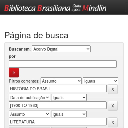
Skip
navigation
Página de busca
Buscar em:
por
Filtros correntes: