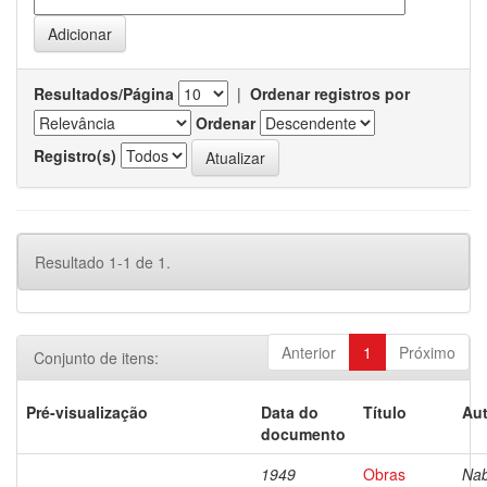
Resultados/Página
|
Ordenar registros por
Ordenar
Registro(s)
Resultado 1-1 de 1.
Anterior
1
Próximo
Conjunto de itens:
Pré-visualização
Data do
Título
Aut
documento
1949
Obras
Nab