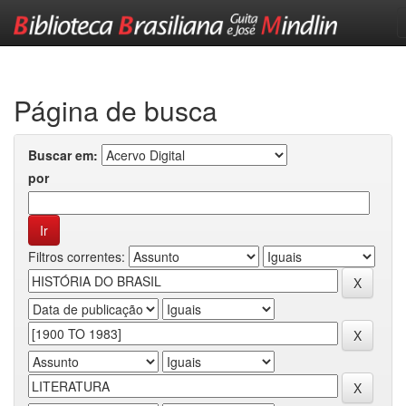
Skip
navigation
Página de busca
Buscar em:
por
Filtros correntes: