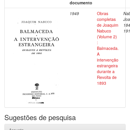
documento
1949
Obras
Nab
completas
Joa
de Joaquim
184
Nabuco
19
(Volume 2)
:
Balmaceda.
A
intervenção
estrangeira
durante a
Revolta de
1893
Sugestões de pesquisa