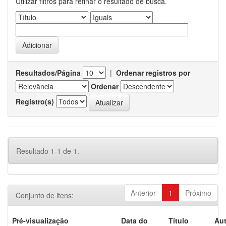
Utilizar filtros para refinar o resultado de busca.
Resultados/Página
|
Ordenar registros por
Ordenar
Registro(s)
Resultado 1-1 de 1.
Anterior
1
Próximo
Conjunto de itens:
Pré-visualização
Data do
Título
Aut