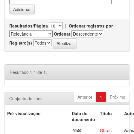
Resultados/Página
|
Ordenar registros por
Ordenar
Registro(s)
Resultado 1-1 de 1.
Anterior
1
Próximo
Conjunto de itens:
Pré-visualização
Data do
Título
Auto
documento
1949
Obras
Nabu