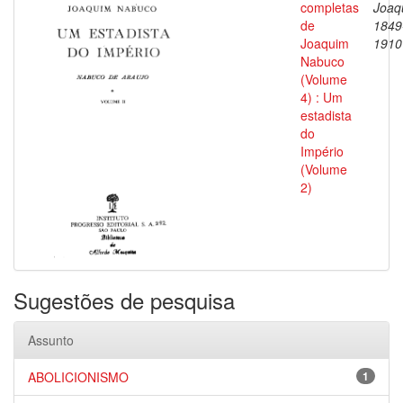
completas
Joaq
de
1849
Joaquim
1910
Nabuco
(Volume
4) : Um
estadista
do
Império
(Volume
2)
Sugestões de pesquisa
Assunto
ABOLICIONISMO
1