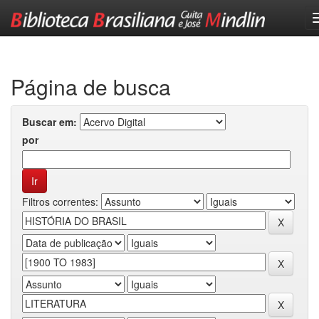
Skip
navigation
Página de busca
Buscar em:
por
Filtros correntes: