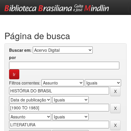
Skip
navigation
Página de busca
Buscar em:
por
Filtros correntes: