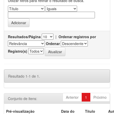
Utilizar filtros para refinar o resultado de busca.
Resultados/Página
|
Ordenar registros por
Ordenar
Registro(s)
Resultado 1-1 de 1.
Anterior
1
Próximo
Conjunto de itens:
Pré-visualização
Data do
Título
Aut