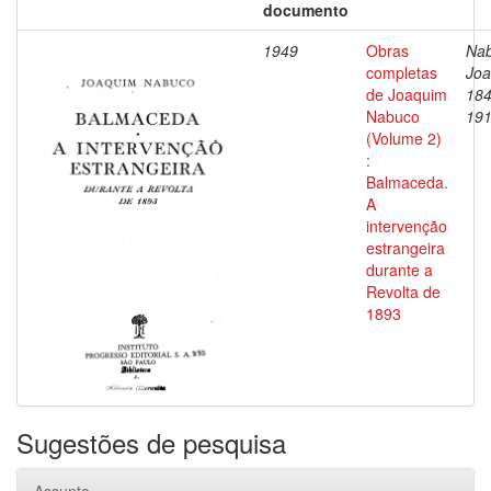
documento
1949
Obras
Nab
completas
Joa
de Joaquim
184
Nabuco
19
(Volume 2)
:
Balmaceda.
A
intervenção
estrangeira
durante a
Revolta de
1893
Sugestões de pesquisa