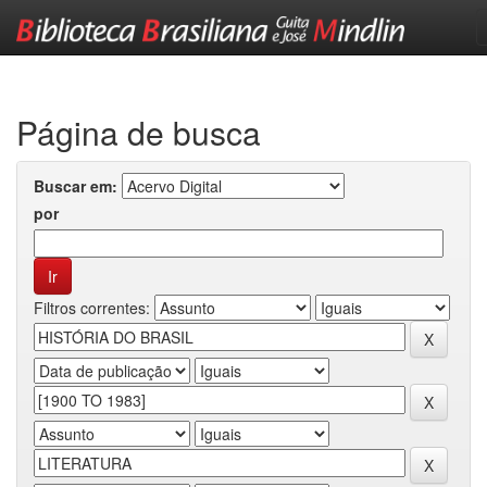
Skip
navigation
Página de busca
Buscar em:
por
Filtros correntes: