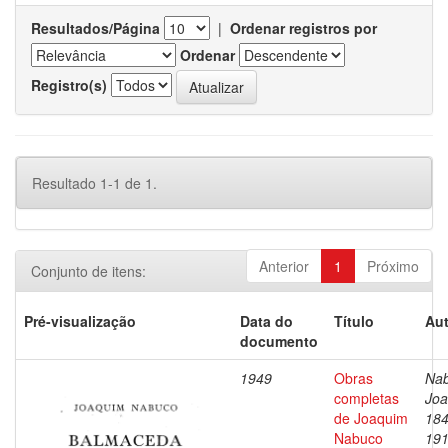
Resultados/Página
|
Ordenar registros por
Ordenar
Registro(s)
Resultado 1-1 de 1.
Anterior
1
Próximo
Conjunto de itens:
Pré-visualização
Data do
Título
Aut
documento
1949
Obras
Nab
completas
Joa
de Joaquim
184
Nabuco
19