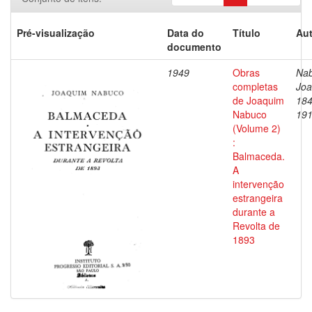
Pré-visualização
Data do
Título
Aut
documento
1949
Obras
Nab
completas
Joa
de Joaquim
184
Nabuco
19
(Volume 2)
:
Balmaceda.
A
intervenção
estrangeira
durante a
Revolta de
1893