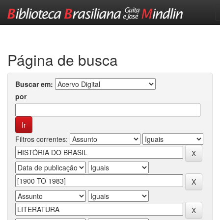
Skip
navigation
Página de busca
Buscar em:
por
Filtros correntes: