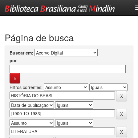
Skip
navigation
Página de busca
Buscar em:
por
Filtros correntes: