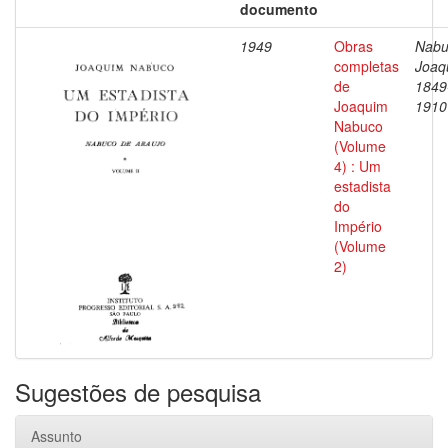
documento
1949
Obras
Nabu
completas
Joaq
de
1849
Joaquim
1910
Nabuco
(Volume
4) : Um
estadista
do
Império
(Volume
2)
Sugestões de pesquisa
Assunto