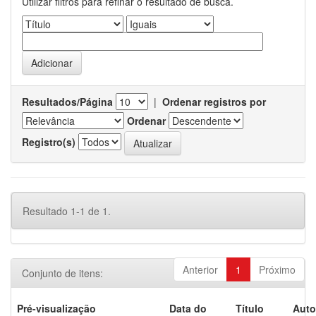
Utilizar filtros para refinar o resultado de busca.
Resultados/Página
|
Ordenar registros por
Ordenar
Registro(s)
Resultado 1-1 de 1.
Anterior
1
Próximo
Conjunto de itens:
Pré-visualização
Data do
Título
Auto