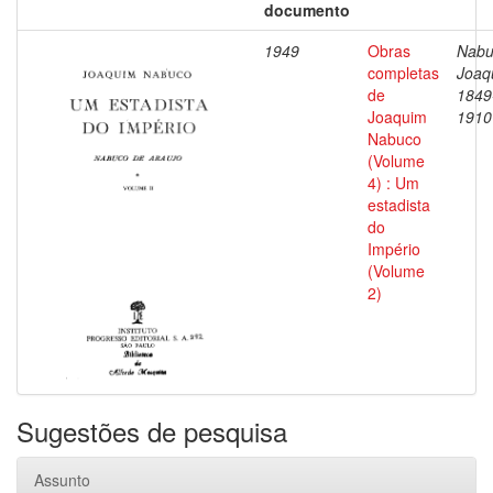
documento
1949
Obras
Nabu
completas
Joaq
de
1849
Joaquim
1910
Nabuco
(Volume
4) : Um
estadista
do
Império
(Volume
2)
Sugestões de pesquisa
Assunto