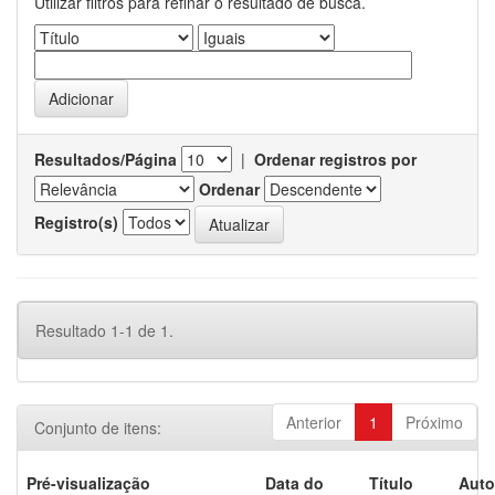
Utilizar filtros para refinar o resultado de busca.
Resultados/Página
|
Ordenar registros por
Ordenar
Registro(s)
Resultado 1-1 de 1.
Anterior
1
Próximo
Conjunto de itens:
Pré-visualização
Data do
Título
Auto