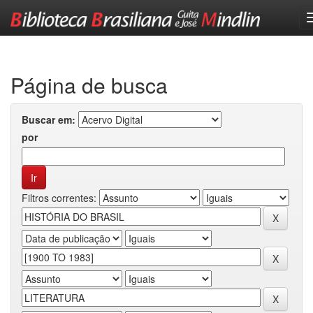
Skip
navigation
Página de busca
Buscar em:
por
Filtros correntes: