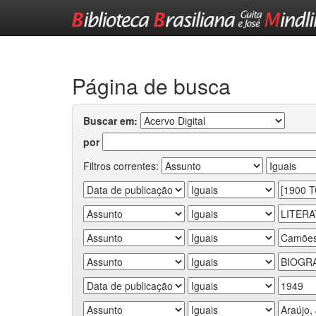
Skip
navigation
Página de busca
Buscar em:
por
Filtros correntes: