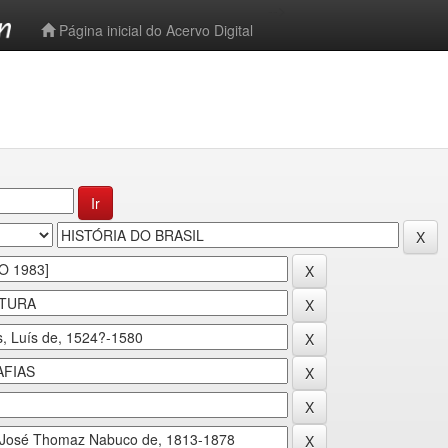
-->
Página inicial do Acervo Digital