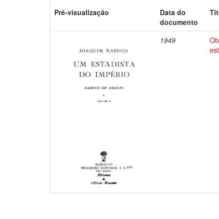
Pré-visualização
Data do
Tí
documento
1949
Ob
es