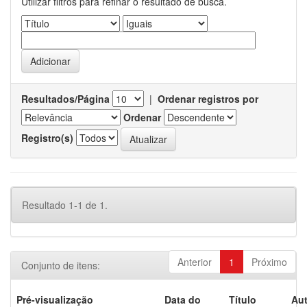
Utilizar filtros para refinar o resultado de busca.
Resultados/Página
|
Ordenar registros por
Ordenar
Registro(s)
Resultado 1-1 de 1.
Anterior
1
Próximo
Conjunto de itens:
Pré-visualização
Data do
Título
Aut