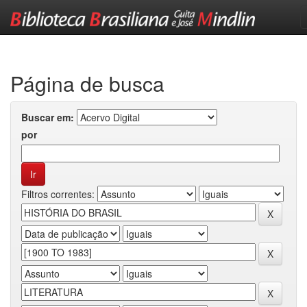
Skip
navigation
Página de busca
Buscar em:
por
Filtros correntes: