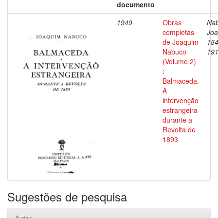
documento
1949
Obras
Nab
completas
Joa
de Joaquim
184
Nabuco
19
(Volume 2)
:
Balmaceda.
A
intervenção
estrangeira
durante a
Revolta de
1893
Sugestões de pesquisa