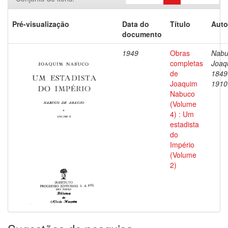
Pré-visualização
Data do
Título
Auto
documento
1949
Obras
Nabu
completas
Joaq
de
1849
Joaquim
1910
Nabuco
(Volume
4) : Um
estadista
do
Império
(Volume
2)