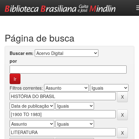
Skip
navigation
Página de busca
Buscar em:
por
Filtros correntes: