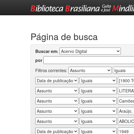
Skip
navigation
Página de busca
Buscar em:
por
Filtros correntes: