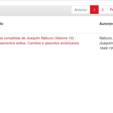
Anterior
1
2
P
lo
Autor(e
as completas de Joaquim Nabuco (Volume 10) :
Nabuco,
samentos soltos. Camões e assuntos americanos
Joaquim
1849-19