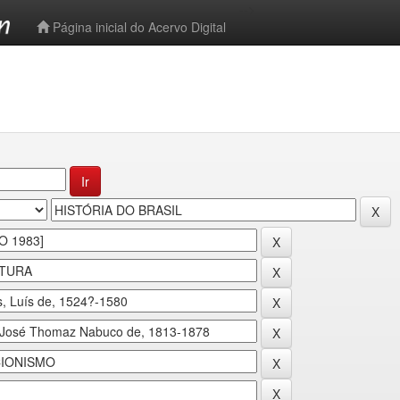
-->
Página inicial do Acervo Digital