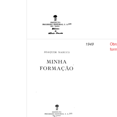
1949
Obr
for