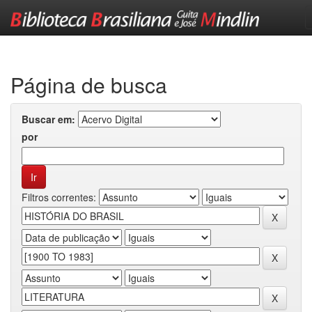
Skip
navigation
Página de busca
Buscar em:
por
Filtros correntes: