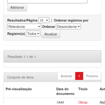
Resultados/Página
|
Ordenar registros por
Ordenar
Registro(s)
Resultado 1-1 de 1.
Anterior
1
Próximo
Conjunto de itens:
Pré-visualização
Data do
Título
Aut
documento
1949
Obras
Nab