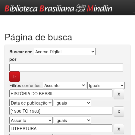
Skip
navigation
Página de busca
Buscar em:
por
Filtros correntes: