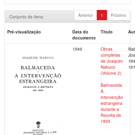
Anterior
1
Próximo
Conjunto de itens:
Pré-visualização
Data do
Título
Aut
documento
1949
Obras
Nab
completas
Joa
de Joaquim
184
Nabuco
19
(Volume 2)
:
Balmaceda.
A
intervenção
estrangeira
durante a
Revolta de
1893