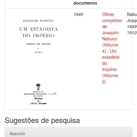
documento
1949
Obras
Nabu
completas
Joaq
de
1849
Joaquim
1910
Nabuco
(Volume
4) : Um
estadista
do
Império
(Volume
2)
Sugestões de pesquisa
Assunto