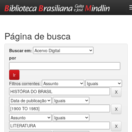
Skip
navigation
Página de busca
Buscar em:
por
Filtros correntes: