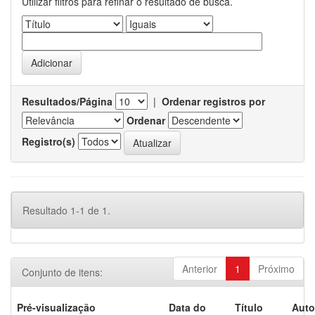
Utilizar filtros para refinar o resultado de busca.
Resultados/Página
|
Ordenar registros por
Ordenar
Registro(s)
Resultado 1-1 de 1.
Anterior
1
Próximo
Conjunto de itens:
Pré-visualização
Data do
Título
Auto