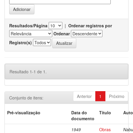
Resultados/Página
|
Ordenar registros por
Ordenar
Registro(s)
Resultado 1-1 de 1.
Anterior
1
Próximo
Conjunto de itens:
Pré-visualização
Data do
Título
Auto
documento
1949
Obras
Nabu