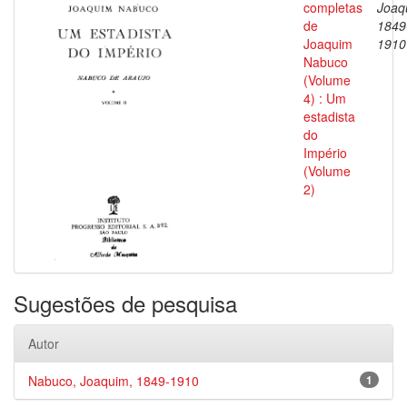
completas
Joaq
de
1849
Joaquim
1910
Nabuco
(Volume
4) : Um
estadista
do
Império
(Volume
2)
Sugestões de pesquisa
Autor
Nabuco, Joaquim, 1849-1910
1