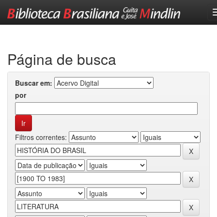
Skip
navigation
Página de busca
Buscar em:
por
Filtros correntes: