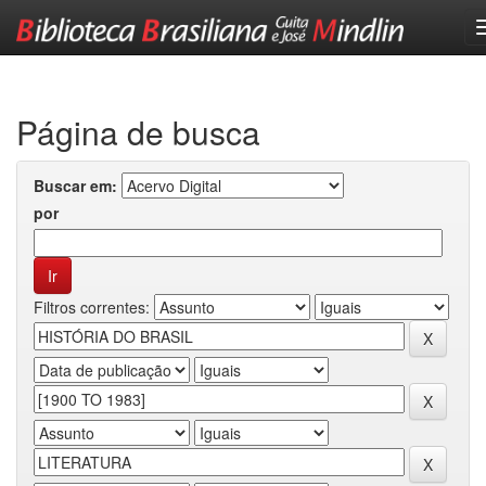
Skip
navigation
Página de busca
Buscar em:
por
Filtros correntes: