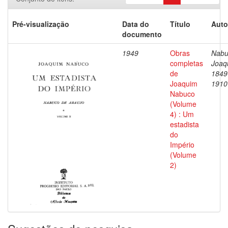
Pré-visualização
Data do
Título
Auto
documento
1949
Obras
Nabu
completas
Joaq
de
1849
Joaquim
1910
Nabuco
(Volume
4) : Um
estadista
do
Império
(Volume
2)