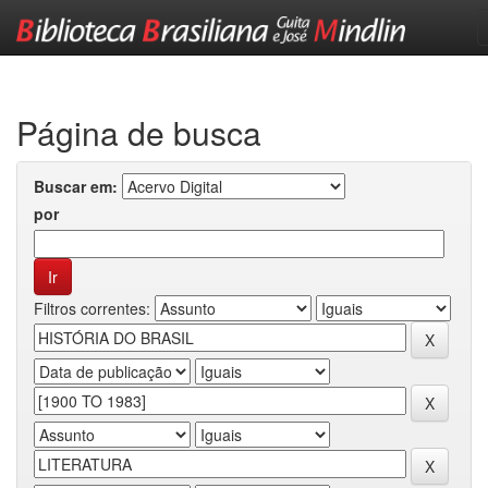
Skip
navigation
Página de busca
Buscar em:
por
Filtros correntes: