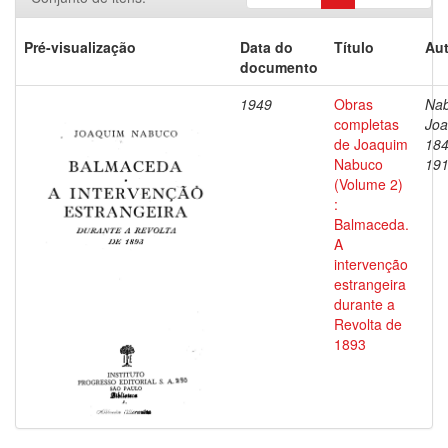
Pré-visualização
Data do
Título
Aut
documento
1949
Obras
Nab
completas
Joa
de Joaquim
184
Nabuco
19
(Volume 2)
:
Balmaceda.
A
intervenção
estrangeira
durante a
Revolta de
1893