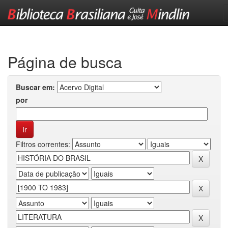
Skip
navigation
Página de busca
Buscar em:
por
Filtros correntes: