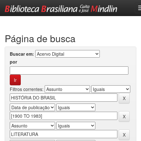
Skip
navigation
Página de busca
Buscar em:
por
Filtros correntes: