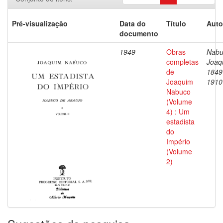
Pré-visualização
Data do
Título
Auto
documento
1949
Obras
Nabu
completas
Joaq
de
1849
Joaquim
1910
Nabuco
(Volume
4) : Um
estadista
do
Império
(Volume
2)