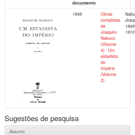
documento
1949
Obras
Nabu
completas
Joaq
de
1849
Joaquim
1910
Nabuco
(Volume
4) : Um
estadista
do
Império
(Volume
2)
Sugestões de pesquisa
Assunto