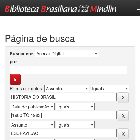
Skip
navigation
Página de busca
Buscar em:
por
Filtros correntes: