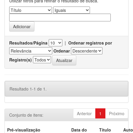
Utilizar filtros para refinar o resultado de busca.
Resultados/Página
|
Ordenar registros por
Ordenar
Registro(s)
Resultado 1-1 de 1.
Anterior
1
Próximo
Conjunto de itens:
Pré-visualização
Data do
Título
Auto