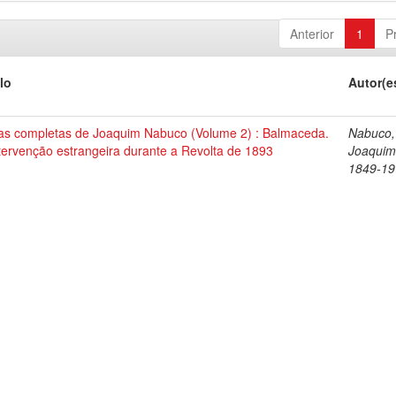
Anterior
1
P
lo
Autor(e
as completas de Joaquim Nabuco (Volume 2) : Balmaceda.
Nabuco,
tervenção estrangeira durante a Revolta de 1893
Joaquim
1849-19