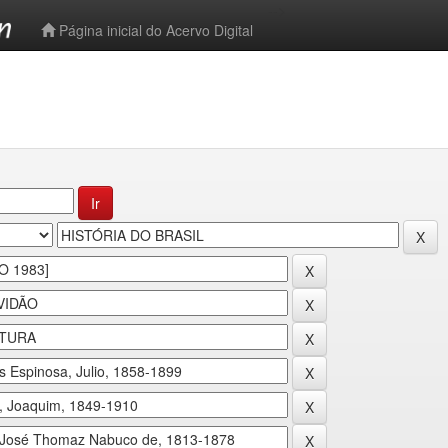
-->
Página inicial do Acervo Digital