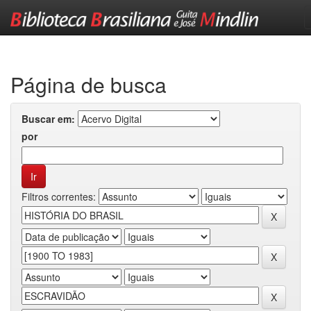
Skip
navigation
Página de busca
Buscar em:
por
Filtros correntes: