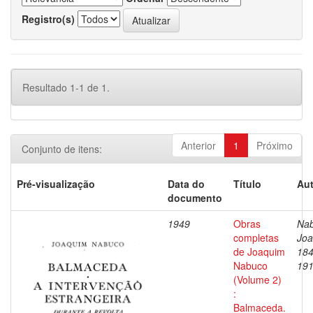
Registro(s)
Resultado 1-1 de 1.
Anterior
1
Próximo
Conjunto de itens:
Pré-visualização
Data do
Título
Aut
documento
1949
Obras
Nab
completas
Joa
de Joaquim
184
Nabuco
19
(Volume 2)
:
Balmaceda.