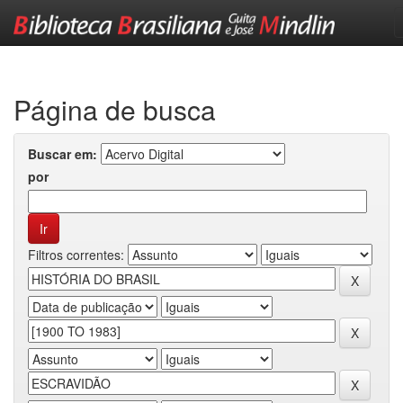
Skip
navigation
Página de busca
Buscar em:
por
Filtros correntes: