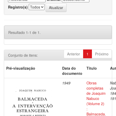
Registro(s)
Resultado 1-1 de 1.
Anterior
1
Próximo
Conjunto de itens:
Pré-visualização
Data do
Título
Aut
documento
1949
Obras
Nab
completas
Joa
de Joaquim
184
Nabuco
19
(Volume 2)
:
Balmaceda.