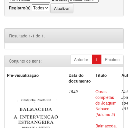
Registro(s)
Resultado 1-1 de 1.
Anterior
1
Próximo
Conjunto de itens:
Pré-visualização
Data do
Título
Aut
documento
1949
Obras
Nab
completas
Joa
de Joaquim
184
Nabuco
19
(Volume 2)
:
Balmaceda.