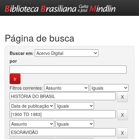
Skip
navigation
Página de busca
Buscar em:
por
Filtros correntes: