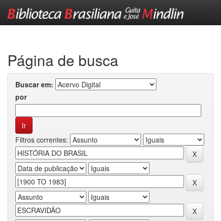
Skip
navigation
Página de busca
Buscar em:
por
Filtros correntes: