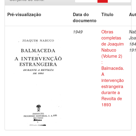
Pré-visualização
Data do
Título
Aut
documento
1949
Obras
Nab
completas
Joa
de Joaquim
184
Nabuco
19
(Volume 2)
:
Balmaceda.
A
intervenção
estrangeira
durante a
Revolta de
1893