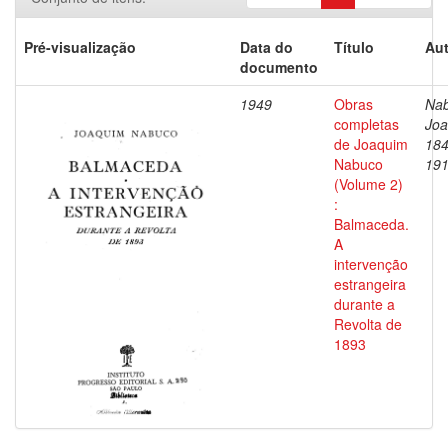
Pré-visualização
Data do
Título
Aut
documento
1949
Obras
Nab
completas
Joa
de Joaquim
184
Nabuco
19
(Volume 2)
:
Balmaceda.
A
intervenção
estrangeira
durante a
Revolta de
1893