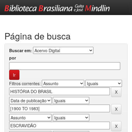
Skip
navigation
Página de busca
Buscar em:
por
Filtros correntes: