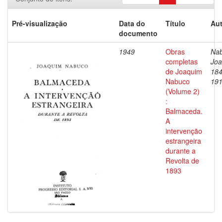
Pré-visualização
Data do
Título
Aut
documento
1949
Obras
Nab
completas
Joa
de Joaquim
184
Nabuco
19
(Volume 2)
:
Balmaceda.
A
intervenção
estrangeira
durante a
Revolta de
1893