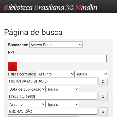
Skip
navigation
Página de busca
Buscar em:
por
Filtros correntes: