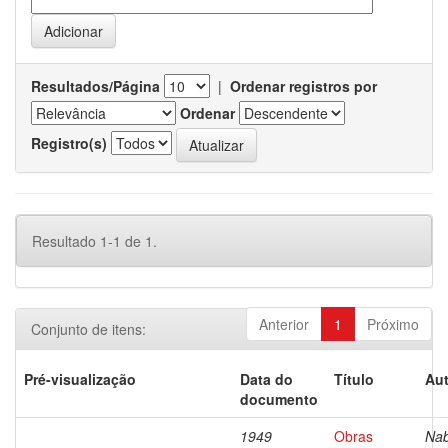
Resultados/Página
|
Ordenar registros por
Ordenar
Registro(s)
Resultado 1-1 de 1.
Anterior
1
Próximo
Conjunto de itens:
Pré-visualização
Data do
Título
Aut
documento
1949
Obras
Nab