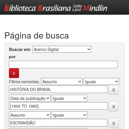
Skip
navigation
Página de busca
Buscar em:
por
Filtros correntes: