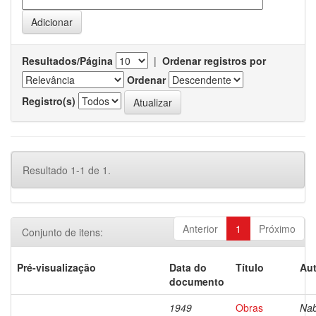
Resultados/Página
|
Ordenar registros por
Ordenar
Registro(s)
Resultado 1-1 de 1.
Anterior
1
Próximo
Conjunto de itens:
Pré-visualização
Data do
Título
Aut
documento
1949
Obras
Nab