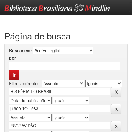
Skip
navigation
Página de busca
Buscar em:
por
Filtros correntes: