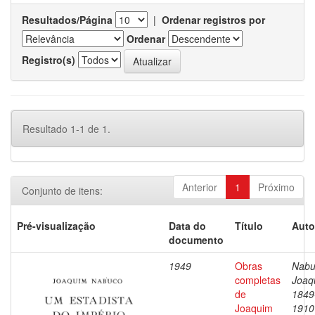
Resultados/Página
|
Ordenar registros por
Ordenar
Registro(s)
Resultado 1-1 de 1.
Anterior
1
Próximo
Conjunto de itens:
Pré-visualização
Data do
Título
Auto
documento
1949
Obras
Nabu
completas
Joaq
de
1849
Joaquim
1910