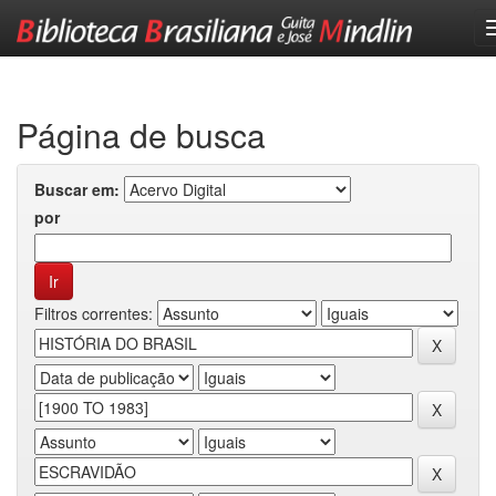
Skip
navigation
Página de busca
Buscar em:
por
Filtros correntes: