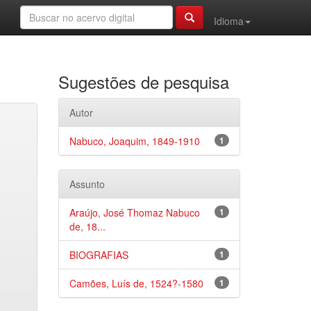
Idioma
Sugestões de pesquisa
Autor
Nabuco, Joaquim, 1849-1910
1
Assunto
Araújo, José Thomaz Nabuco
1
de, 18...
BIOGRAFIAS
1
Camões, Luís de, 1524?-1580
1