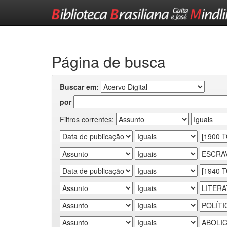
Skip
navigation
Página de busca
Buscar em:
por
Filtros correntes: