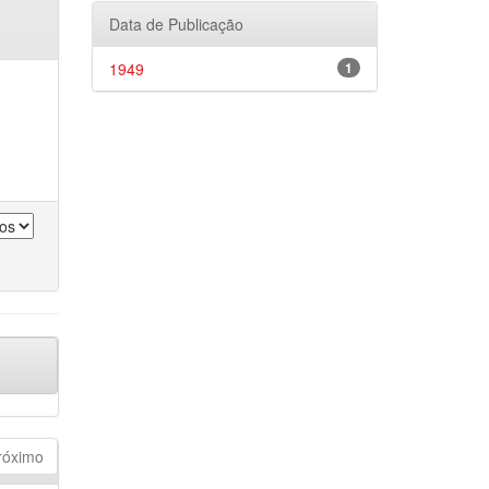
Data de Publicação
1949
1
róximo