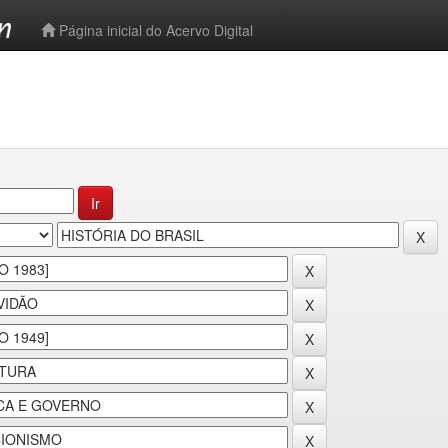
-->
Página inicial do Acervo Digital