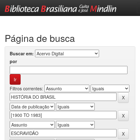
Skip
navigation
Página de busca
Buscar em:
por
Filtros correntes: