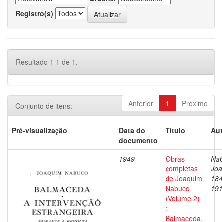
Registro(s)
Resultado 1-1 de 1.
Anterior
1
Próximo
Conjunto de itens:
Pré-visualização
Data do
Título
Aut
documento
1949
Obras
Nab
completas
Joa
de Joaquim
184
Nabuco
19
(Volume 2)
:
Balmaceda.