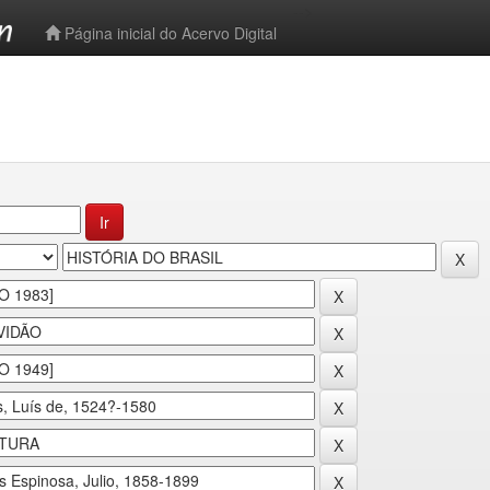
-->
Página inicial do Acervo Digital