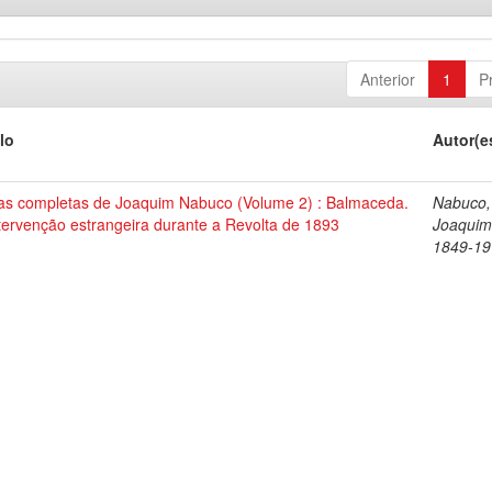
Anterior
1
P
lo
Autor(e
as completas de Joaquim Nabuco (Volume 2) : Balmaceda.
Nabuco,
tervenção estrangeira durante a Revolta de 1893
Joaquim
1849-19