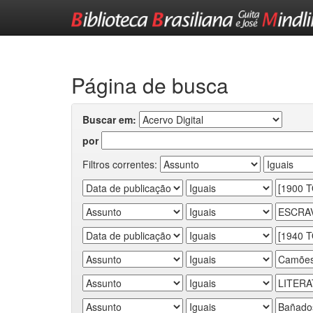
Skip
navigation
Página de busca
Buscar em:
por
Filtros correntes: