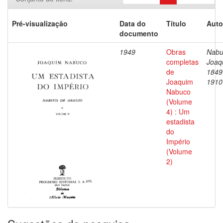
Pré-visualização
Data do
Título
Auto
documento
1949
Obras
Nabu
completas
Joaq
de
1849
Joaquim
1910
Nabuco
(Volume
4) : Um
estadista
do
Império
(Volume
2)