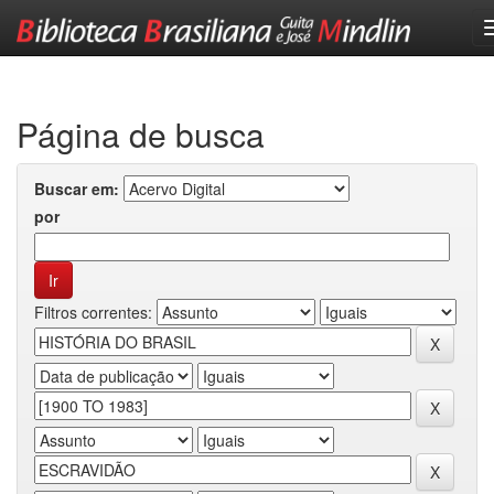
Skip
navigation
Página de busca
Buscar em:
por
Filtros correntes: