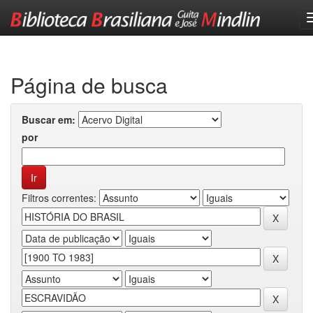
Skip
navigation
Página de busca
Buscar em:
por
Filtros correntes: