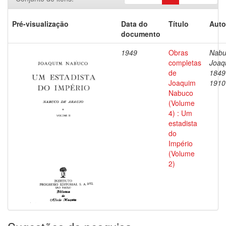
Pré-visualização
Data do
Título
Auto
documento
1949
Obras
Nabu
completas
Joaq
de
1849
Joaquim
1910
Nabuco
(Volume
4) : Um
estadista
do
Império
(Volume
2)