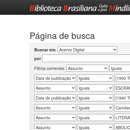
Skip
navigation
Página de busca
Buscar em:
por
Filtros correntes: