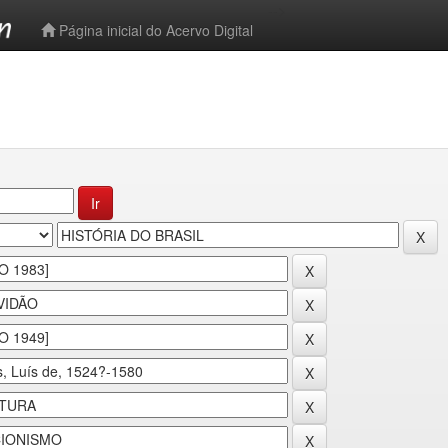
-->
Página inicial do Acervo Digital