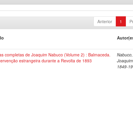
Anterior
1
P
lo
Autor(e
as completas de Joaquim Nabuco (Volume 2) : Balmaceda.
Nabuco,
tervenção estrangeira durante a Revolta de 1893
Joaquim
1849-19